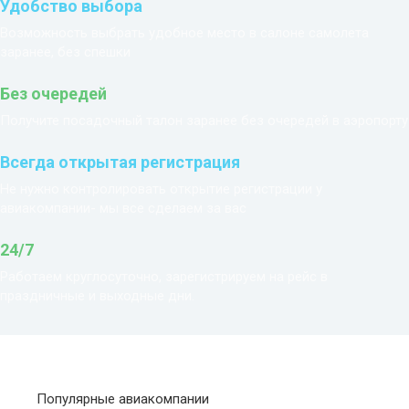
Удобство выбора
Возможность выбрать удобное место в салоне самолета
заранее, без спешки
Без очередей
Получите посадочный талон заранее без очередей в аэропорту
Всегда открытая регистрация
Не нужно контролировать открытие регистрации у
авиакомпании- мы все сделаем за вас
24/7
Работаем круглосуточно, зарегистрируем на рейс в
праздничные и выходные дни.
Популярные авиакомпании