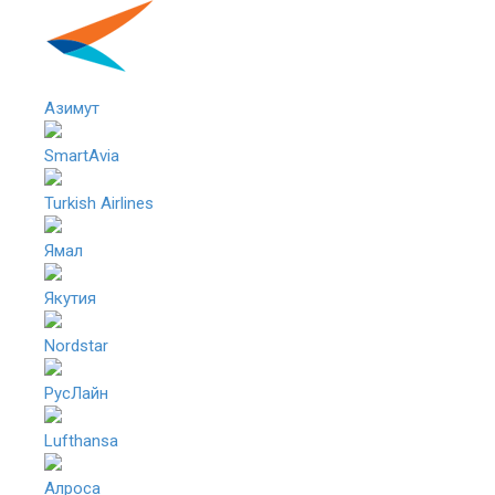
Азимут
SmartAvia
Turkish Airlines
Ямал
Якутия
Nordstar
РусЛайн
Lufthansa
Алроса