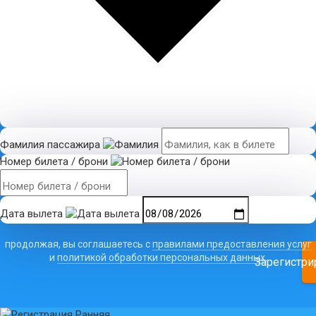
Фамилия пассажира
Номер билета / брони
Дата вылета
продолжая, вы соглашаетесь с
правилами предоставления услуг
и
политикой обработки персональных данных
.
Зарегистри
Ранняя