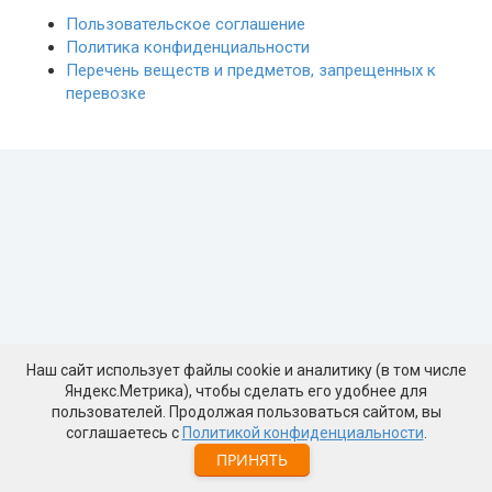
Пользовательское соглашение
Политика конфиденциальности
Перечень веществ и предметов, запрещенных к
перевозке
Фамилия пассажира
Номер билета / брони
Дата вылета
продолжая, вы соглашаетесь с
правилами предоставления услуг
и
политикой обработки персональных данных
.
Зарегистри
Наш сайт использует файлы cookie и аналитику (в том числе
Яндекс.Метрика), чтобы сделать его удобнее для
пользователей. Продолжая пользоваться сайтом, вы
соглашаетесь с
Политикой конфиденциальности
.
Ранняя
ПРИНЯТЬ
регистрация