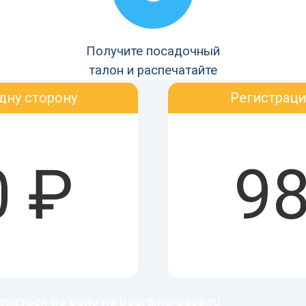
Получите посадочный
талон и распечатайте
дну сторону
Регистраци
0 ₽
98
аться на рейс на boarding-pass.ru