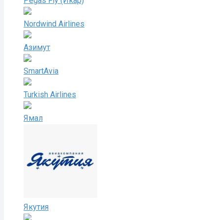
Pegas Fly (Икар)
Nordwind Airlines
Азимут
SmartAvia
Turkish Airlines
Ямал
Якутия