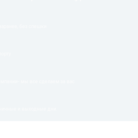
заранее, без спешки
порту
омпании- мы все сделаем за вас
дничные и выходные дни.