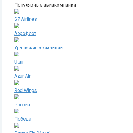
Популярные авиакомпании
S7 Airlines
Аэрофлот
Уральские авиалинии
Utair
Azur Air
Red Wings
Россия
Победа