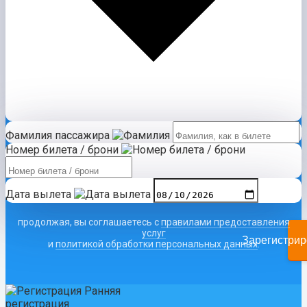
Фамилия пассажира
Номер билета / брони
Дата вылета
продолжая, вы соглашаетесь с
правилами предоставления
услуг
Зарегистрир
и
политикой обработки персональных данных
.
Ранняя
регистрация