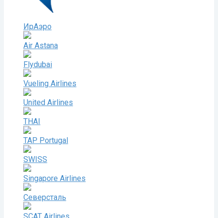
ИрАэро
Air Astana
Flydubai
Vueling Airlines
United Airlines
THAI
TAP Portugal
SWISS
Singapore Airlines
Северсталь
SCAT Airlines