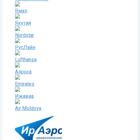
Ямал
Якутия
Nordstar
РусЛайн
Lufthansa
Алроса
Emirates
Ижавиа
Air Moldova