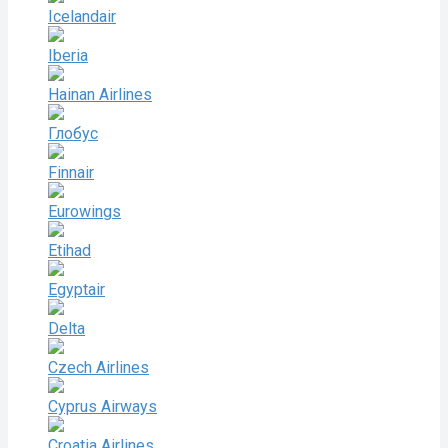
Icelandair
Iberia
Hainan Airlines
Глобус
Finnair
Eurowings
Etihad
Egyptair
Delta
Czech Airlines
Cyprus Airways
Croatia Airlines