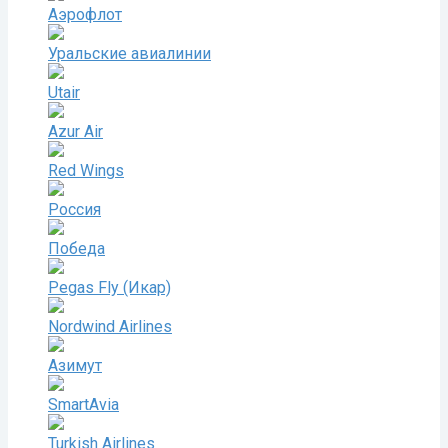
Аэрофлот
Уральские авиалинии
Utair
Azur Air
Red Wings
Россия
Победа
Pegas Fly (Икар)
Nordwind Airlines
Азимут
SmartAvia
Turkish Airlines